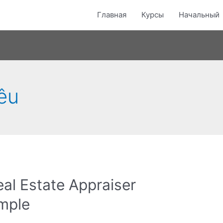
Главная
Курсы
Начальный
iêu
l Estate Appraiser
mple