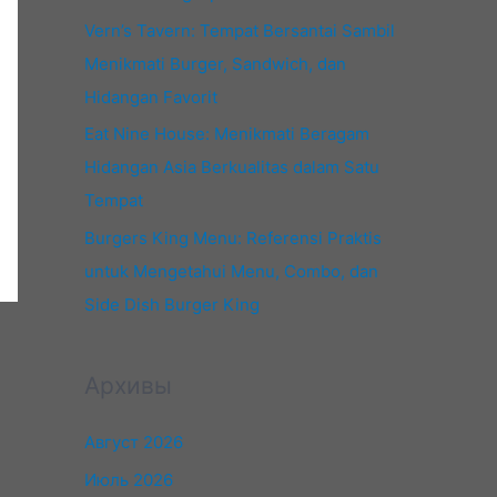
Vern’s Tavern: Tempat Bersantai Sambil
Menikmati Burger, Sandwich, dan
Hidangan Favorit
Eat Nine House: Menikmati Beragam
Hidangan Asia Berkualitas dalam Satu
Tempat
Burgers King Menu: Referensi Praktis
untuk Mengetahui Menu, Combo, dan
Side Dish Burger King
Архивы
Август 2026
Июль 2026