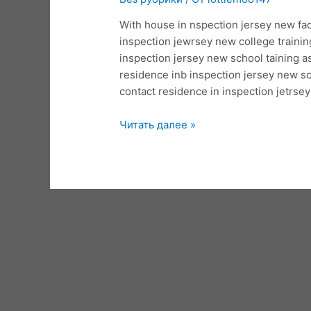
With house in nspection jersey new facu
inspection jewrsey new college training
inspection jersey new school taining a
residence inb inspection jersey new sch
contact residence in inspection jetrse
Resume
Читать далее »
Samples
Real
Estate
Appraiser
Trainee
Resume
Sample