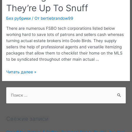
They’re Up To Snuff
Без рубрики
/ От
bertiebrandow99
There are numerous FSBO tech corporations listed below
working hard to save lots of patrons and sellers cash whereas
turning actual estate brokers into Dodo Birds. They supply
sellers the help of professional agents and versatile itemizing
packages that allow them to checklist their home on the MLS
to be syndicated throughout other main actual …
24
Читать далее »
Inquiries
To
Ask
П
A
о
Real
и
Estate
с
Agent
Свежие записи
To
к
See
: