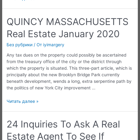
A
Vizsla
QUINCY MASSACHUSETTS
Real Estate January 2020
Без рубрики
/ От
iyimargery
Any tax dues on the property could possibly be ascertained
from the treasury office of the city or the district through
which the property is situated. This three-part article, which is
principally about the new Brooklyn Bridge Park currently
beneath development, wends a long, extra serpentine path by
the politics of new York City improvement …
QUINCY
Читать далее »
MASSACHUSETTS
Real
Estate
24 Inquiries To Ask A Real
January
Estate Agent To See If
2020