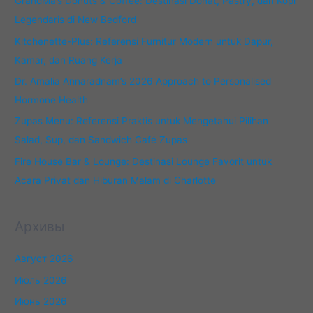
GrandMa’s Donuts & Coffee: Destinasi Donat, Pastry, dan Kopi
If
They’re
Legendaris di New Bedford
Up
Kitchenette-Plus: Referensi Furnitur Modern untuk Dapur,
To
Kamar, dan Ruang Kerja
Snuff
Dr. Amalia Annaradnam’s 2026 Approach to Personalised
Hormone Health
Zupas Menu: Referensi Praktis untuk Mengetahui Pilihan
Salad, Sup, dan Sandwich Café Zupas
Fire House Bar & Lounge: Destinasi Lounge Favorit untuk
Acara Privat dan Hiburan Malam di Charlotte
Архивы
Август 2026
Июль 2026
Июнь 2026