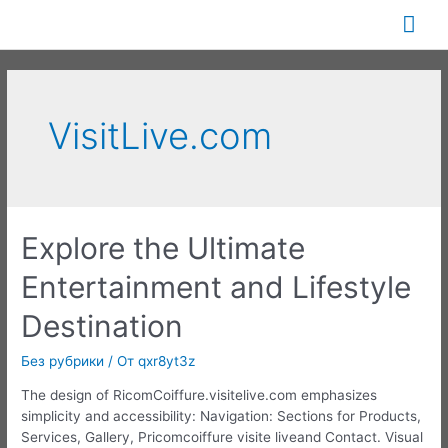
Перейти
Гла
к
содержимому
ме
VisitLive.com
Explore the Ultimate
Entertainment and Lifestyle
Destination
Без рубрики
/ От
qxr8yt3z
The design of RicomCoiffure.visitelive.com emphasizes
simplicity and accessibility: Navigation: Sections for Products,
Services, Gallery, Pricomcoiffure visite liveand Contact. Visual