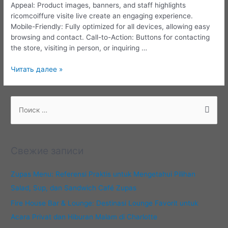
Appeal: Product images, banners, and staff highlights
ricomcoiffure visite live create an engaging experience.
Mobile-Friendly: Fully optimized for all devices, allowing easy
browsing and contact. Call-to-Action: Buttons for contacting
the store, visiting in person, or inquiring …
Explore
Читать далее »
the
Ultimate
Entertainment
П
and
о
Lifestyle
и
Destination
с
Свежие записи
к
:
Zupas Menu: Referensi Praktis untuk Mengetahui Pilihan
Salad, Sup, dan Sandwich Café Zupas
Fire House Bar & Lounge: Destinasi Lounge Favorit untuk
Acara Privat dan Hiburan Malam di Charlotte