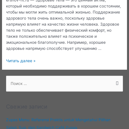
который необходимо поддерживать в хорошем состоянии,
чтобы мы могли жить оптимальной жизнью. Поддержание
здорового тела очень важно, поскольку здоровье
напрямую влияет на качество жизни человека. Здоровое
тело не только обеспечивает физический комфорт, но
также положительно влияет на психическое и
эмоциональное благополучие. Например, хорошее
здоровье напрямую способствует улучшению …
Как
Читать далее »
сохранить
здоровье
тела
П
о
и
с
Свежие записи
к
:
Zupas Menu: Referensi Praktis untuk Mengetahui Pilihan
Salad, Sup, dan Sandwich Café Zupas