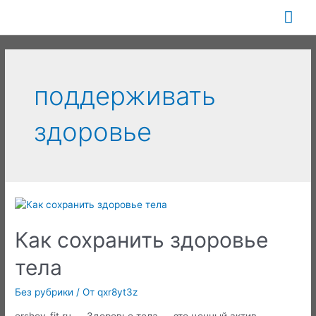
Перейти
Гла
к
содержимому
ме
поддерживать
здоровье
Как сохранить здоровье
тела
Без рубрики
/ От
qxr8yt3z
ershov-fit.ru — Здоровье тела — это ценный актив,