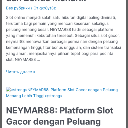
Без рубрики
/ От
qxr8yt3z
Slot online menjadi salah satu hiburan digital paling diminati,
terutama bagi pemain yang mencari keseruan sekaligus
peluang menang besar. NEYMAR88 hadir sebagai platform
yang memenuhi kebutuhan tersebut. Sebagai situs slot gacor,
neymar88 menawarkan berbagai permainan dengan peluang
kemenangan tinggi, fitur bonus unggulan, dan sistem transaksi
yang aman, menjadikannya pilihan tepat bagi para pecinta
slot. NEYMAR88 …
NEYMAR88:
Читать далее »
Slot
Gacor
dengan
Jackpot
Progresif
NEYMAR88: Platform Slot
dan
Bonus
Gacor dengan Peluang
Menarik