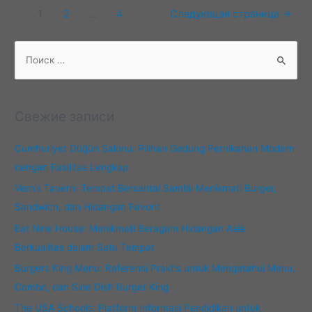
Slot
Навигация
1
2
…
4
Следующая страница
→
Gacor
по
dari
записям
Provider
П
Unggulan
о
и
с
Свежие записи
к
:
Cumhuriyet Düğün Salonu: Pilihan Gedung Pernikahan Modern
dengan Fasilitas Lengkap
Vern’s Tavern: Tempat Bersantai Sambil Menikmati Burger,
Sandwich, dan Hidangan Favorit
Eat Nine House: Menikmati Beragam Hidangan Asia
Berkualitas dalam Satu Tempat
Burgers King Menu: Referensi Praktis untuk Mengetahui Menu,
Combo, dan Side Dish Burger King
The USA Schools: Platform Informasi Pendidikan untuk