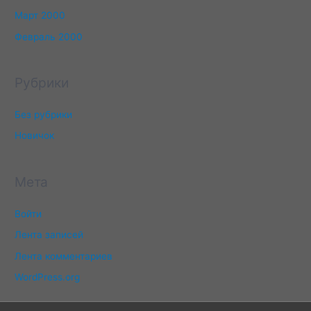
Март 2000
Февраль 2000
Рубрики
Без рубрики
Новичок
Мета
Войти
Лента записей
Лента комментариев
WordPress.org