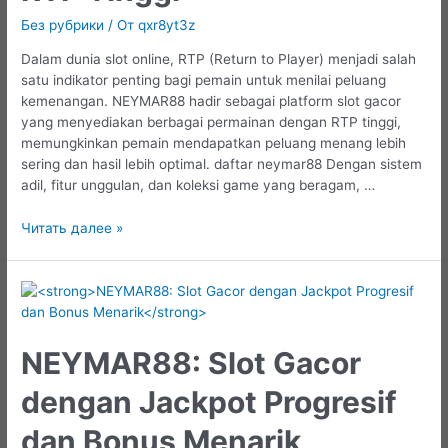
Без рубрики
/ От
qxr8yt3z
Dalam dunia slot online, RTP (Return to Player) menjadi salah
satu indikator penting bagi pemain untuk menilai peluang
kemenangan. NEYMAR88 hadir sebagai platform slot gacor
yang menyediakan berbagai permainan dengan RTP tinggi,
memungkinkan pemain mendapatkan peluang menang lebih
sering dan hasil lebih optimal. daftar neymar88 Dengan sistem
adil, fitur unggulan, dan koleksi game yang beragam, …
NEYMAR88:
Читать далее »
Penyedia
Slot
Gacor
dengan
Bonus
NEYMAR88: Slot Gacor
dan
RTP
dengan Jackpot Progresif
Tinggi
dan Bonus Menarik