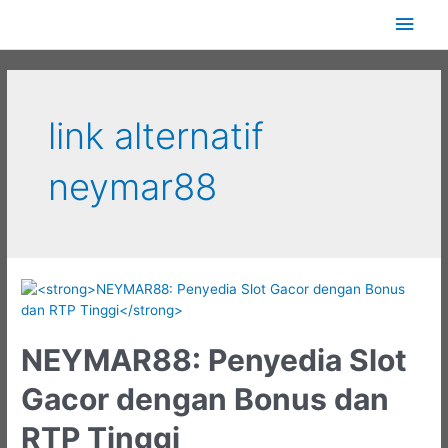
Перейти
Глав
к
содержимому
мен
link alternatif
neymar88
NEYMAR88: Penyedia Slot
Gacor dengan Bonus dan
RTP Tinggi