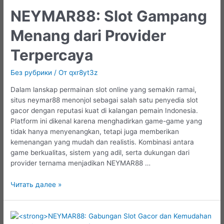
Hebat
NEYMAR88: Slot Gampang
dan
Peluang
Menang dari Provider
Menang
Tinggi
Terpercaya
Без рубрики
/ От
qxr8yt3z
Dalam lanskap permainan slot online yang semakin ramai,
situs neymar88 menonjol sebagai salah satu penyedia slot
gacor dengan reputasi kuat di kalangan pemain Indonesia.
Platform ini dikenal karena menghadirkan game-game yang
tidak hanya menyenangkan, tetapi juga memberikan
kemenangan yang mudah dan realistis. Kombinasi antara
game berkualitas, sistem yang adil, serta dukungan dari
provider ternama menjadikan NEYMAR88 …
NEYMAR88:
Читать далее »
Slot
Gampang
Menang