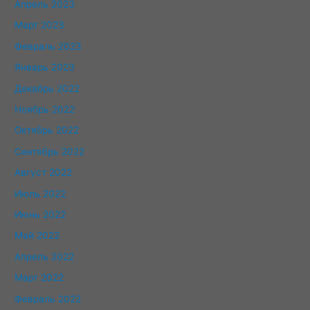
Апрель 2023
Март 2023
Февраль 2023
Январь 2023
Декабрь 2022
Ноябрь 2022
Октябрь 2022
Сентябрь 2022
Август 2022
Июль 2022
Июнь 2022
Май 2022
Апрель 2022
Март 2022
Февраль 2022