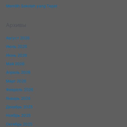
Memilih Sekolah yang Tepat
Архивы
Август 2026
Июль 2026
Июнь 2026
Май 2026
Апрель 2026
Март 2026
Февраль 2026
Январь 2026
Декабрь 2025
Ноябрь 2025
Октябрь 2025