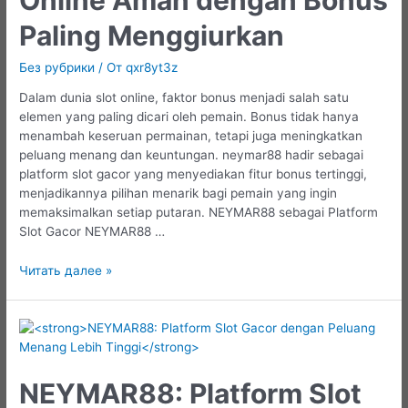
Paling Menggiurkan
Без рубрики
/ От
qxr8yt3z
Dalam dunia slot online, faktor bonus menjadi salah satu
elemen yang paling dicari oleh pemain. Bonus tidak hanya
menambah keseruan permainan, tetapi juga meningkatkan
peluang menang dan keuntungan. neymar88 hadir sebagai
platform slot gacor yang menyediakan fitur bonus tertinggi,
menjadikannya pilihan menarik bagi pemain yang ingin
memaksimalkan setiap putaran. NEYMAR88 sebagai Platform
Slot Gacor NEYMAR88 …
NEYMAR88:
Читать далее »
Platform
Slot
Online
Aman
dengan
NEYMAR88: Platform Slot
Bonus
Paling