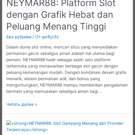
NEYMAR88: Platform Slot
Tinggi
dengan Grafik Hebat dan
Peluang Menang Tinggi
Без рубрики
/ От
qxr8yt3z
Dalam dunia slot online, mencari situs yang menyediakan
permainan gacor sekaligus aman adalah hal utama bagi
pemain. NEYMAR88 hadir sebagai salah satu platform
terkemuka yang menawarkan berbagai slot gacor dengan
peluang kemenangan mudah. Dengan kombinasi desain grafis
menarik, sistem permainan adil, dan bonus yang
menguntungkan, NEYMAR88 mampu memberikan pengalaman
bermain yang memuaskan sekaligus aman bagi …
NEYMAR88:
Читать далее »
Platform
Slot
dengan
Grafik