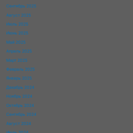
Сентябрь 2025
Август 2025
Июль 2025
Июнь 2025
Май 2025
Апрель 2025
Март 2025
Февраль 2025
Январь 2025
Декабрь 2024
Ноябрь 2024
Октябрь 2024
Сентябрь 2024
Август 2024
Июль 2024