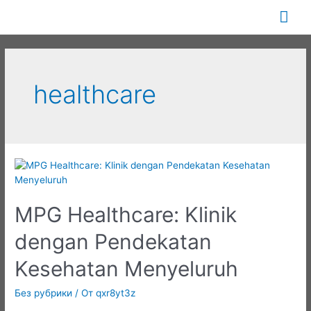
Перейти
Гла
к
содержимому
ме
healthcare
MPG Healthcare: Klinik
dengan Pendekatan
Kesehatan Menyeluruh
Без рубрики
/ От
qxr8yt3z