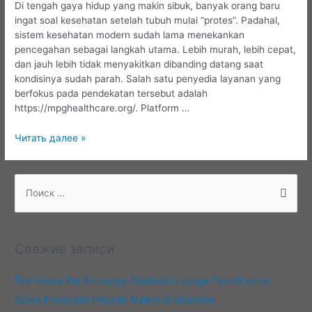
Di tengah gaya hidup yang makin sibuk, banyak orang baru
ingat soal kesehatan setelah tubuh mulai “protes”. Padahal,
sistem kesehatan modern sudah lama menekankan
pencegahan sebagai langkah utama. Lebih murah, lebih cepat,
dan jauh lebih tidak menyakitkan dibanding datang saat
kondisinya sudah parah. Salah satu penyedia layanan yang
berfokus pada pendekatan tersebut adalah
https://mpghealthcare.org/. Platform …
MPG
Читать далее »
Healthcare:
Klinik
dengan
П
Pendekatan
о
Kesehatan
и
Menyeluruh
с
Свежие записи
к
:
Fire House Bar & Lounge: Destinasi Lounge Favorit untuk
Acara Privat dan Hiburan Malam di Charlotte