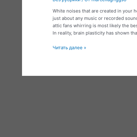
White noises that are created in your 
just about any music or recorded sou
attic fans whirring is most likely the b
In reality, brain plasticity has shown th
10
Читать далее »
Brain
Health
And
Fitness
New
Year’s
Resolutions
—
Train
Your
Brain