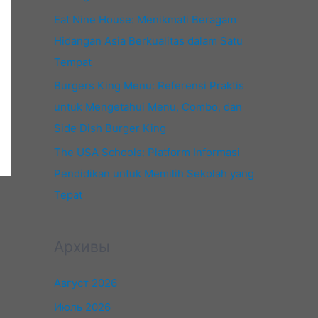
Eat Nine House: Menikmati Beragam
Hidangan Asia Berkualitas dalam Satu
Tempat
Burgers King Menu: Referensi Praktis
untuk Mengetahui Menu, Combo, dan
Side Dish Burger King
The USA Schools: Platform Informasi
Pendidikan untuk Memilih Sekolah yang
Tepat
Архивы
Август 2026
Июль 2026