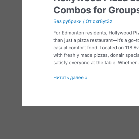
Combos for Groups
Без рубрики
/ От
qxr8yt3z
For Edmonton residents, Hollywood Pi
than just a pizza restaurant—it’s a go-
casual comfort food. Located on 118 
with freshly made pizzas, donair speci
satisfy everyone at the table. Whether
Hollywood
Читать далее »
Pizza
Edmonton
–
Pizza
&
Donair
Combos
for