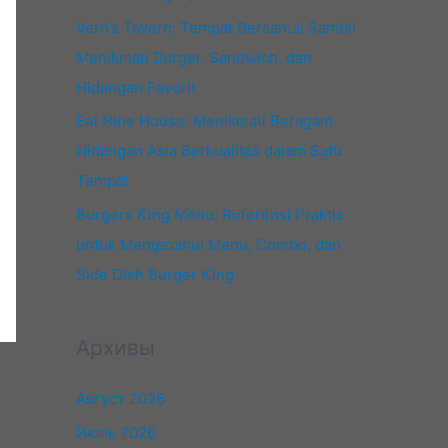
Vern’s Tavern: Tempat Bersantai Sambil
Menikmati Burger, Sandwich, dan
Hidangan Favorit
Eat Nine House: Menikmati Beragam
Hidangan Asia Berkualitas dalam Satu
Tempat
Burgers King Menu: Referensi Praktis
untuk Mengetahui Menu, Combo, dan
Side Dish Burger King
Архивы
Август 2026
Июль 2026