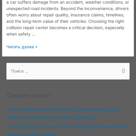
a car suffers damage from an accident, weather conditions, or
unexpected road incidents. Beyond the inconvenience, drivers
often worry about repair quality, insurance claims, timelines,
and the long-term value of their vehicles. Choosing the right
collision repair center becomes a critical decision, especially
when safety …
Hollywood
Читать далее »
Body
&
Paint:
П
Excellence
о
in
и
Collision
с
Repair
Свежие записи
and
к
Vehicle
:
Fire House Bar & Lounge: Destinasi Lounge Favorit untuk
Restoration
Acara Privat dan Hiburan Malam di Charlotte
Cumhuriyet Düğün Salonu: Pilihan Gedung Pernikahan Modern
dengan Fasilitas Lengkap