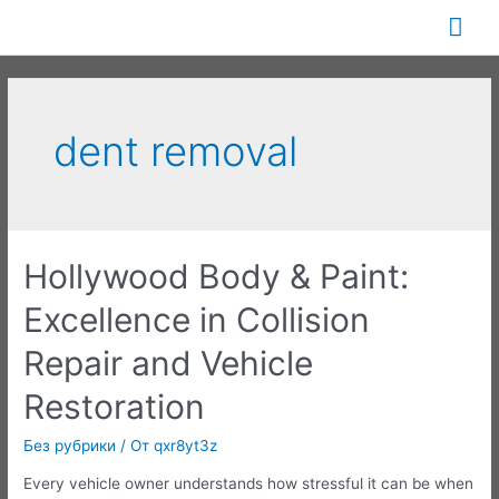
Перейти
Гла
к
содержимому
ме
dent removal
Hollywood Body & Paint:
Excellence in Collision
Repair and Vehicle
Restoration
Без рубрики
/ От
qxr8yt3z
Every vehicle owner understands how stressful it can be when