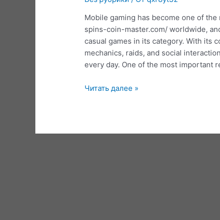
Mobile gaming has become one of the m
spins-coin-master.com/ worldwide, an
casual games in its category. With its 
mechanics, raids, and social interacti
every day. One of the most important 
Free
Читать далее »
Spins
Coin
Master:
A
Handy
Resource
for
Daily
Rewards