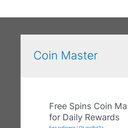
Перейти
к
содержимому
Coin Master
Free Spins Coin Ma
for Daily Rewards
Без рубрики
/ От
qxr8yt3z