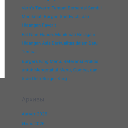
Vern’s Tavern: Tempat Bersantai Sambil
Menikmati Burger, Sandwich, dan
Hidangan Favorit
Eat Nine House: Menikmati Beragam
Hidangan Asia Berkualitas dalam Satu
Tempat
Burgers King Menu: Referensi Praktis
untuk Mengetahui Menu, Combo, dan
Side Dish Burger King
Архивы
Август 2026
Июль 2026