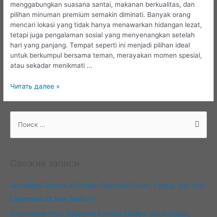
menggabungkan suasana santai, makanan berkualitas, dan
pilihan minuman premium semakin diminati. Banyak orang
mencari lokasi yang tidak hanya menawarkan hidangan lezat,
tetapi juga pengalaman sosial yang menyenangkan setelah
hari yang panjang. Tempat seperti ini menjadi pilihan ideal
untuk berkumpul bersama teman, merayakan momen spesial,
atau sekadar menikmati …
Frisky
Читать далее »
Whisky
HTX:
Pengalaman
П
Bar
о
Modern
и
yang
с
Berkelas
Свежие записи
к
:
GrandMa’s Donuts & Coffee: Destinasi Donat, Pastry, dan Kopi
Legendaris di New Bedford
Kitchenette-Plus: Referensi Furnitur Modern untuk Dapur,