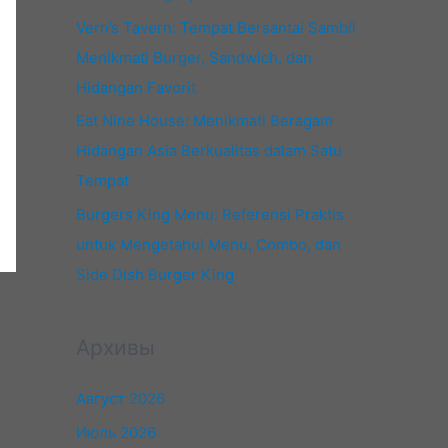
Vern’s Tavern: Tempat Bersantai Sambil
Menikmati Burger, Sandwich, dan
Hidangan Favorit
Eat Nine House: Menikmati Beragam
Hidangan Asia Berkualitas dalam Satu
Tempat
Burgers King Menu: Referensi Praktis
untuk Mengetahui Menu, Combo, dan
Side Dish Burger King
Архивы
Август 2026
Июль 2026