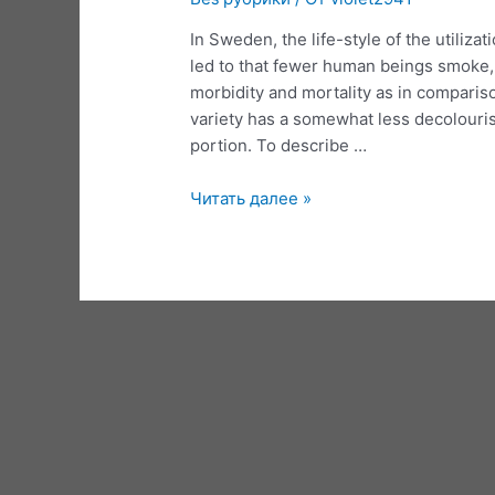
In Sweden, the life-style of the utiliza
led to that fewer human beings smoke,
morbidity and mortality as in compariso
variety has a somewhat less decolouris
portion. To describe …
Rogue
Читать далее »
Nicotine
—
Buy
Rogue
Nicotine
Pouches
Online