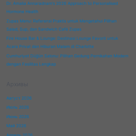
Dr. Amalia Annaradnam’s 2026 Approach to Personalised
Hormone Health
Zupas Menu: Referensi Praktis untuk Mengetahui Pilihan
Salad, Sup, dan Sandwich Café Zupas
Fire House Bar & Lounge: Destinasi Lounge Favorit untuk
Acara Privat dan Hiburan Malam di Charlotte
Cumhuriyet Düğün Salonu: Pilihan Gedung Pernikahan Modern
dengan Fasilitas Lengkap
Архивы
Август 2026
Июль 2026
Июнь 2026
Май 2026
Апрель 2026