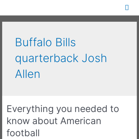
Перейти
Гла
к
содержимому
ме
Buffalo Bills
quarterback Josh
Allen
Everything you needed to
know about American
football