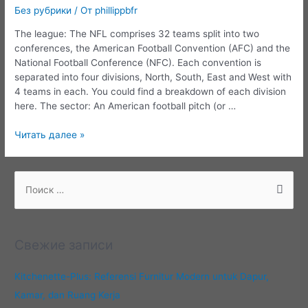
Без рубрики
/ От
phillippbfr
The league: The NFL comprises 32 teams split into two
conferences, the American Football Convention (AFC) and the
National Football Conference (NFC). Each convention is
separated into four divisions, North, South, East and West with
4 teams in each. You could find a breakdown of each division
here. The sector: An American football pitch (or …
Everything
Читать далее »
you
needed
to
П
know
о
about
и
American
с
football
Свежие записи
к
:
Kitchenette-Plus: Referensi Furnitur Modern untuk Dapur,
Kamar, dan Ruang Kerja