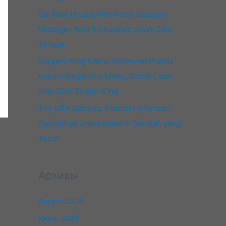
Eat Nine House: Menikmati Beragam
Hidangan Asia Berkualitas dalam Satu
Tempat
Burgers King Menu: Referensi Praktis
untuk Mengetahui Menu, Combo, dan
Side Dish Burger King
The USA Schools: Platform Informasi
Pendidikan untuk Memilih Sekolah yang
Tepat
Архивы
Август 2026
Июль 2026