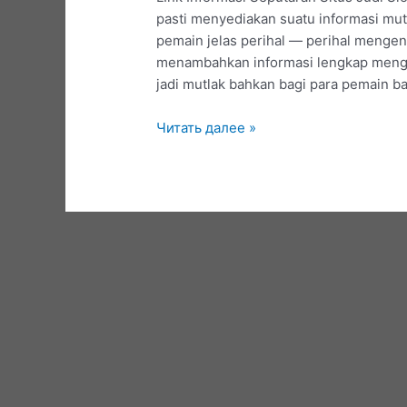
pasti menyediakan suatu informasi m
pemain jelas perihal — perihal mengen
menambahkan informasi lengkap mengen
jadi mutlak bahkan bagi para pemain b
Tips
Читать далее »
Bermain
Slot
Online
Gampang
Menang