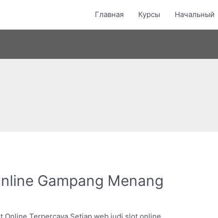
Главная
Курсы
Начальный
 Online Gampang Menang
t Online Terpercaya Setiap web judi slot online