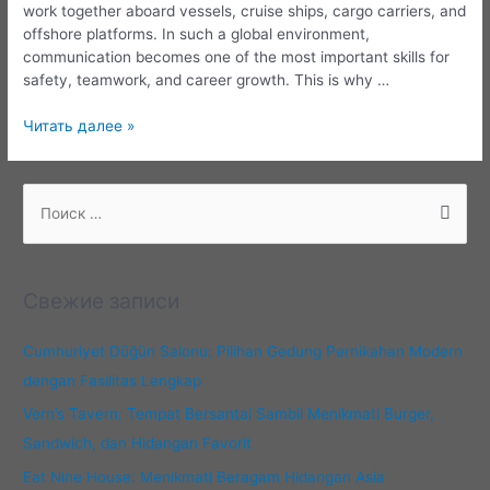
work together aboard vessels, cruise ships, cargo carriers, and
offshore platforms. In such a global environment,
communication becomes one of the most important skills for
safety, teamwork, and career growth. This is why …
Mastering
Читать далее »
Maritime
Communication
with
П
English
о
for
и
Seafarers
с
Свежие записи
к
:
Cumhuriyet Düğün Salonu: Pilihan Gedung Pernikahan Modern
dengan Fasilitas Lengkap
Vern’s Tavern: Tempat Bersantai Sambil Menikmati Burger,
Sandwich, dan Hidangan Favorit
Eat Nine House: Menikmati Beragam Hidangan Asia