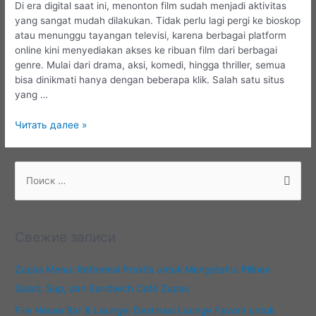
Di era digital saat ini, menonton film sudah menjadi aktivitas
yang sangat mudah dilakukan. Tidak perlu lagi pergi ke bioskop
atau menunggu tayangan televisi, karena berbagai platform
online kini menyediakan akses ke ribuan film dari berbagai
genre. Mulai dari drama, aksi, komedi, hingga thriller, semua
bisa dinikmati hanya dengan beberapa klik. Salah satu situs
yang …
Panduan
Читать далее »
Menonton
Film
Online
П
dengan
о
Akses
и
Cepat
с
dan
Свежие записи
Praktis
к
:
Zupas Menu: Referensi Praktis untuk Mengetahui Pilihan
Salad, Sup, dan Sandwich Café Zupas
Fire House Bar & Lounge: Destinasi Lounge Favorit untuk