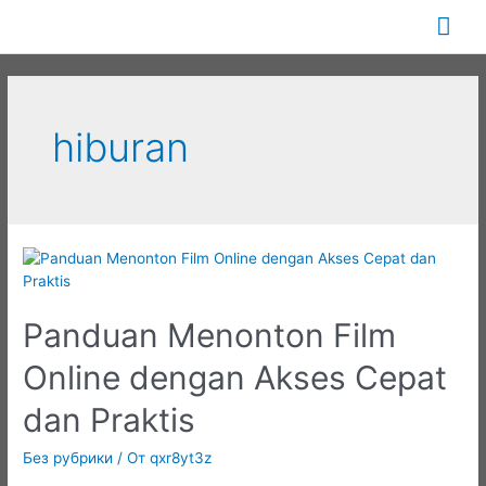
Перейти
Гла
к
содержимому
ме
hiburan
Panduan Menonton Film
Online dengan Akses Cepat
dan Praktis
Без рубрики
/ От
qxr8yt3z