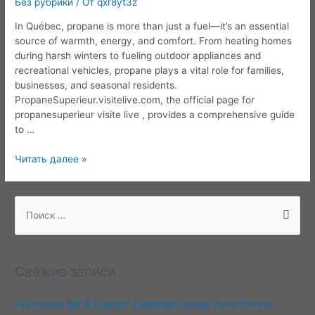
Без рубрики
/ От
qxr8yt3z
In Québec, propane is more than just a fuel—it’s an essential
source of warmth, energy, and comfort. From heating homes
during harsh winters to fueling outdoor appliances and
recreational vehicles, propane plays a vital role for families,
businesses, and seasonal residents.
PropaneSuperieur.visitelive.com, the official page for
propanesuperieur visite live , provides a comprehensive guide
to …
PropaneSuperieur.visitelive.com:
Читать далее »
Your
Local
Québec
П
Guide
о
to
и
Safe
с
and
Свежие записи
Reliable
к
Propane
:
Fire House Bar & Lounge: Destinasi Lounge Favorit untuk
Services