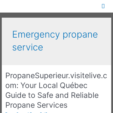
Перейти
Гла
к
содержимому
ме
Emergency propane
service
PropaneSuperieur.visitelive.c
om: Your Local Québec
Guide to Safe and Reliable
Propane Services