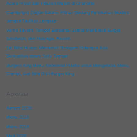
Acara Privat dan Hiburan Malam di Charlotte
Cumhuriyet Düğün Salonu: Pilihan Gedung Pernikahan Modern
dengan Fasilitas Lengkap
Vern’s Tavern: Tempat Bersantai Sambil Menikmati Burger,
Sandwich, dan Hidangan Favorit
Eat Nine House: Menikmati Beragam Hidangan Asia
Berkualitas dalam Satu Tempat
Burgers King Menu: Referensi Praktis untuk Mengetahui Menu,
Combo, dan Side Dish Burger King
Архивы
Август 2026
Июль 2026
Июнь 2026
Май 2026