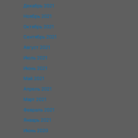
Декабрь 2021
Ноябрь 2021
Октябрь 2021
Сентябрь 2021
Август 2021
Июль 2021
Июнь 2021
Май 2021
Апрель 2021
Март 2021
Февраль 2021
Январь 2021
Июнь 2020