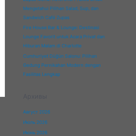
Mengetahui Pilihan Salad, Sup, dan
Sandwich Café Zupas
Fire House Bar & Lounge: Destinasi
Lounge Favorit untuk Acara Privat dan
Hiburan Malam di Charlotte
Cumhuriyet Düğün Salonu: Pilihan
Gedung Pernikahan Modern dengan
Fasilitas Lengkap
Архивы
Август 2026
Июль 2026
Июнь 2026