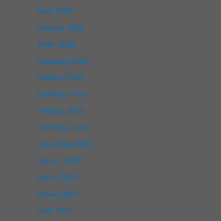
Май 2026
Апрель 2026
Март 2026
Февраль 2026
Январь 2026
Декабрь 2025
Ноябрь 2025
Октябрь 2025
Сентябрь 2025
Август 2025
Июль 2025
Июнь 2025
Май 2025