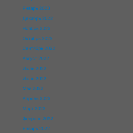
Январь 2023
Декабрь 2022
Ноябрь 2022
Октябрь 2022
Сентябрь 2022
Август 2022
Июль 2022
Июнь 2022
Май 2022
Апрель 2022
Март 2022
Февраль 2022
Январь 2022