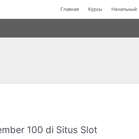
Главная
Курсы
Начальный
ber 100 di Situs Slot