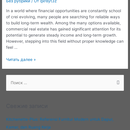
Без рубрики
/ От
qxr8yt3z
In a world where financial opportunities are constantly school
of crei evolving, many people are searching for reliable ways
to build long-term wealth. Among the many options available,
commercial real estate has gained significant attention for its
potential to generate steady income and long-term growth.
However, stepping into this field without proper knowledge can
feel …
School
Читать далее »
of
Commercial
Real
П
Estate
о
Investing:
и
A
с
Smarter
Свежие записи
Way
к
to
:
Kitchenette-Plus: Referensi Furnitur Modern untuk Dapur,
Learn
Property
Kamar, dan Ruang Kerja