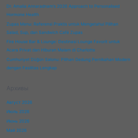
Investment
Dr. Amalia Annaradnam’s 2026 Approach to Personalised
Hormone Health
Zupas Menu: Referensi Praktis untuk Mengetahui Pilihan
Salad, Sup, dan Sandwich Café Zupas
Fire House Bar & Lounge: Destinasi Lounge Favorit untuk
Acara Privat dan Hiburan Malam di Charlotte
Cumhuriyet Düğün Salonu: Pilihan Gedung Pernikahan Modern
dengan Fasilitas Lengkap
Архивы
Август 2026
Июль 2026
Июнь 2026
Май 2026