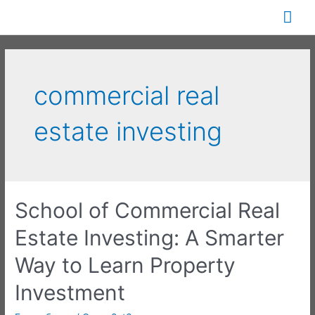
Перейти
Гла
к
содержимому
ме
commercial real
estate investing
School of Commercial Real
Estate Investing: A Smarter
Way to Learn Property
Investment