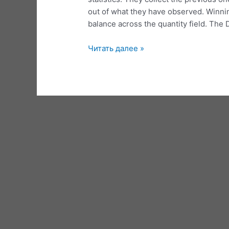
out of what they have observed. Winn
balance across the quantity field. The 
Diversity
Читать далее »
Visa
2020
Plan