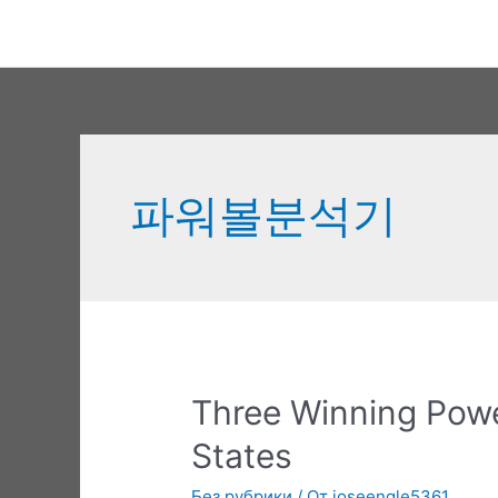
Перейти
к
содержимому
파워볼분석기
Three Winning Powe
States
Без рубрики
/ От
joseengle5361