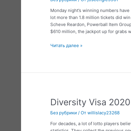
Monday night’s winning numbers have b
lot more than 1.8 million tickets did wi
Scheve Reardon, Powerball Item Group 
$610 million, the jackpot up for grabs w
Three
Читать далее »
Winning
Powerball
Tickets
Sold
In
Two
States
Diversity Visa 2020
Без рубрики
/ От
willislacy23268
For decades, a lot of lotto players belie
statistics. They collect the previous 