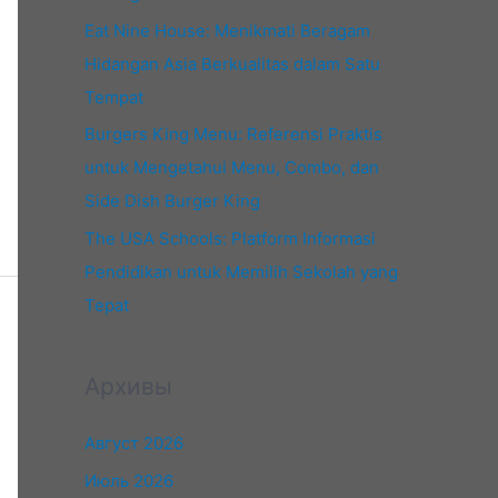
Eat Nine House: Menikmati Beragam
Hidangan Asia Berkualitas dalam Satu
Tempat
Burgers King Menu: Referensi Praktis
untuk Mengetahui Menu, Combo, dan
Side Dish Burger King
The USA Schools: Platform Informasi
Pendidikan untuk Memilih Sekolah yang
Tepat
Архивы
Август 2026
Июль 2026