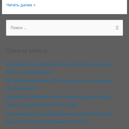
Persistent
Читать далее »
Pain
Alleviation
—
П
Using
о
Thai
и
Massage
с
to
Свежие записи
Ease
к
Strain
:
Kitchenette-Plus: Referensi Furnitur Modern untuk Dapur,
and
Pain
Kamar, dan Ruang Kerja
Dr. Amalia Annaradnam’s 2026 Approach to Personalised
Hormone Health
Zupas Menu: Referensi Praktis untuk Mengetahui Pilihan
Salad, Sup, dan Sandwich Café Zupas
Fire House Bar & Lounge: Destinasi Lounge Favorit untuk
Acara Privat dan Hiburan Malam di Charlotte