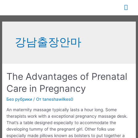
Перейти
Гла
к
содержимому
ме
강남출장안마
The Advantages of Prenatal
Care in Pregnancy
Без рубрики
/ От
taneshawilkes0
An maternity massage typically lasts a hour long. Some
therapists work with a exceptional pregnancy massage desk.
That’s a table designed especially to accommodate the
developing tummy of the pregnant girl. Other folks use
especially made pillows known as bolsters to put together a