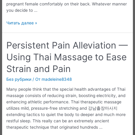
pregnant female comfortably on their back. Whatever manner
you decide to …
The
Читать далее »
Advantages
of
Prenatal
Persistent Pain Alleviation —
Care
Using Thai Massage to Ease
in
Pregnancy
Strain and Pain
Без рубрики
/ От
madeleine8348
Many people think that the special health advantages of Thai
massage consists of reducing strain, boosting electricity, and
enhancing athletic performance. Thai therapeutic massage
utilizes mild, pressure-free stretching and 강남출장마사지
extending tactics to quiet the body to deeper and much more
restful sleep. This really can be an extremely ancient
therapeutic technique that originated hundreds …